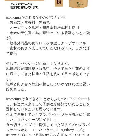
otomonutsがこれまで心がけてきた事
・無添加・無香料・無着色
・オーガニック食材・無農薬栽培食材を使用
・未来の子供達の為に頑張っている農家さんとの繋
がり
・規格外商品の食材ロスを削減しアップサイクル
・素材の良さを楽しんでいただけるよう、自然な形
で提供
そして、パッケージが新しくなります。
地球環境が問題視される中、今まで当たり前のよう
に過ごしてきた私達の生活を改めて日々考えていま
す。
地球と向き合う行動を起こしていかなければと思い
始めました。
otomonutsは今できることから少しづつアップデート
し、私達の未来そして子供達が笑顔でいれることを
選択していきたいと思っています。
今まで使用していたプラパッケージから環境に配慮
したエコパッケージに変更し、
食べ切りサイズでご提供していたMサイズのプラパ
ッケージから、エコパッケージ regularサイズと
dailyサイズにてご提供の仕方を変更させていただき