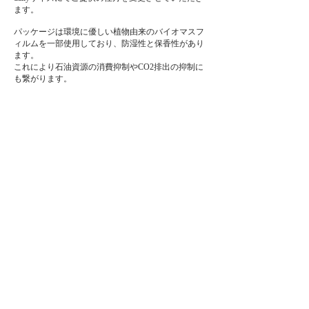
ます。
パッケージは環境に優しい植物由来のバイオマスフ
ィルムを一部使用しており、防湿性と保香性があり
ます。
これにより石油資源の消費抑制やCO2排出の抑制に
も繋がります。
そして、小分けパッケージから大袋にすることでゴ
ミの量を少しでも減らせたらという思いからこのよ
うな形になりました。
ナッツをご自身で携帯用のパックやケースに移し替
えていただいて、日々の生活のお供にしてくださ
い。
ナッツを毎日少しづつ摂取するという習慣を身につ
けていただけたらと思います。
プライバシーポリシー
特定商取引法に基づく表記