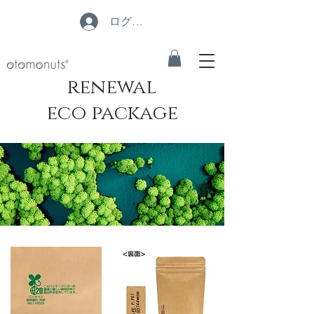
ログイン
renewal
eco ​
package