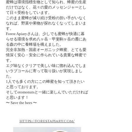
蜜蜂は環境指標生物として知られ、蜂蜜の生産
だけではなく、花々の愛のメッセンジャーとし
て日々受粉をしています。
このまま蜜蜂が減り続け受粉の担い手がいなく
なれば、野菜や果物が探れなくなってしまいま
す。
Forest Apiaryさんは、少しでも蜜蜂が快適に暮
らせる環境を求め八ヶ岳・甲斐駒ヶ岳の麓にあ
る森の中に養蜂場を構えました。
完全非加熱・国産オーガニック蜂蜜、とても愛
情深く安心・安全に作られている貴重な蜂蜜で
す。
エグ味なくクリアで美しい味に惚れ込んでしま
いラブコールに寄って取り扱いが実現しまし
た。
1人でも多くの方にこの蜂蜜を知って頂きたい
と思っております。
そしてotomonutsと一緒に楽しんでいただければ
と思います！
〜 Save the bees 〜
https://forestapiary.com/