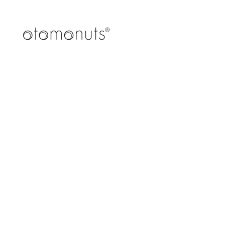
Strawberry & Rosehip
SAKURAshri
苺
桜
と
海
ロ
老
ー
と
ズ
イ
ヒ
タ
ッ
リ
プ
ア
苺
ン
と
パ
ロ
セ
ー
リ
ズ
桜
ヒ
海
ッ
老
プ
の