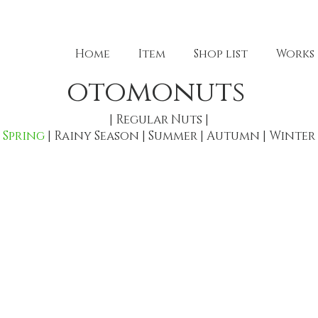
Home
Item
Shop list
Works
otomonuts
|
Regular Nuts
|
Spring
|
Rainy Season
|
Summer
|
Autumn
|
Winter
mp & Italian parsley
Tomato & Onion
ト
マ
ト
と
玉
ね
ぎ
フ
レ
ッ
シ
ュ
な
ト
マ
ト