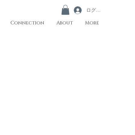
ログイン
Connection
About
More
Hawthorn & Cacao nibs
山
査
子
と
カ
カ
オ
ニ
ブ
山
査
子
の
酸
味
と、