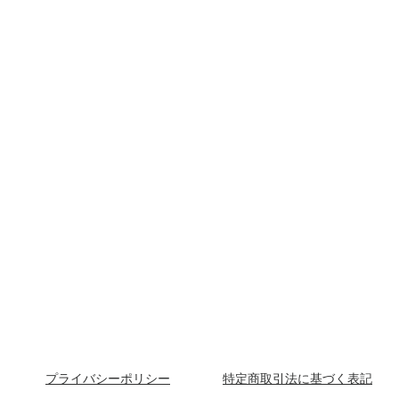
と
新
玉
ね
ぎ
を
そ
の
ま
ま
ド
ラ
イ
に
し
ま
し
た。
素
材
の
味
を
大
切
に
し
つ
つ、
お
酒
に
も
プライバシーポリシー
特定商取引法に基づく表記
合
う